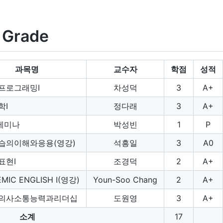
 Grade
과목명
교수자
학점
성적
프로그래밍I
차성덕
3
A+
학I
정다래
3
A+
 세미나
박성빈
1
P
습의이해와응용(영강)
석흥일
3
A0
표현I
조경덕
2
A+
MIC ENGLISH I(영강)
Youn-Soo Chang
2
A+
의사소통능력과리더십
도원영
3
A+
소계
17