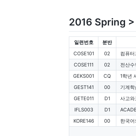
2016 Spring >
일련번호
분반
COSE101
02
컴퓨터
COSE111
02
전산수
GEKS001
CQ
1학년
GEST141
00
기계학
GETE011
D1
사고와
IFLS003
D1
ACADE
KORE146
00
한국어